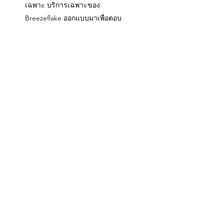
เฉพาะ บริการเฉพาะของ
Breezeflake ออกแบบมาเพื่อตอบ
สนองความต้องการเฉพาะของคุณ
ช่วยให้คุณพบกับความชัดเจน ความ
สงบ และความสมดุลในแบบของคุณ
เอง
การบำบัดแบบกลุ่ม
ร่วมรักษา เติบโตแข็งแกร่งยิ่งขึ้น
สัมผัสพลังแห่งการเชื่อมต่อ